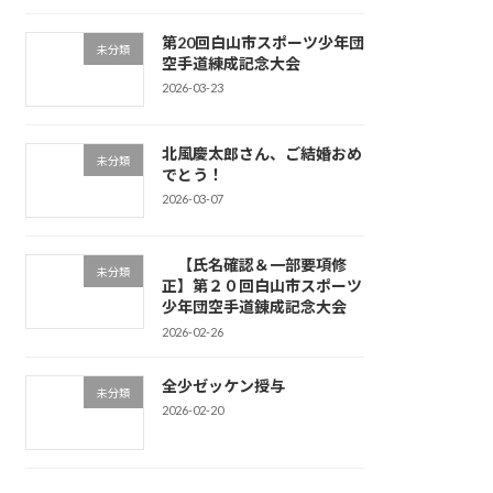
第20回白山市スポーツ少年団
未分類
空手道練成記念大会
2026-03-23
北風慶太郎さん、ご結婚おめ
未分類
でとう！
2026-03-07
【氏名確認＆一部要項修
未分類
正】第２０回白山市スポーツ
少年団空手道錬成記念大会
2026-02-26
全少ゼッケン授与
未分類
2026-02-20