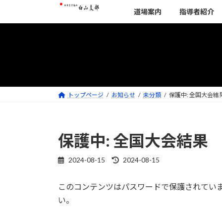
コ
ナ
道場案内
指導者紹介
ン
ビ
テ
ゲ
ン
ー
ツ
シ
へ
ョ
ス
ン
キ
に
トップページ
お知らせ
未分類
保護中: 全国大会結
ッ
移
プ
動
保護中: 全国大会結果
2024-08-15
2024-08-15
最
終
更
このコンテンツはパスワードで保護されてい
新
い。
日
時
: