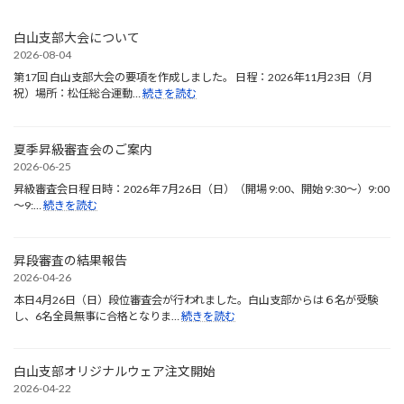
白山支部大会について
2026-08-04
第17回 白山支部大会の要項を作成しました。 日程：2026年11月23日（月
:
祝）場所：松任総合運動…
続きを読む
白
山
支
夏季昇級審査会のご案内
部
2026-06-25
大
昇級審査会日程 日時：2026年 7月26日（日）（開場 9:00、開始 9:30～）9:00
会
:
～9:…
続きを読む
に
夏
つ
季
い
昇
て
昇段審査の結果報告
級
2026-04-26
審
本日4月26日（日）段位審査会が行われました。白山支部からは６名が受験
査
:
し、6名全員無事に合格となりま…
続きを読む
会
昇
の
段
ご
審
案
白山支部オリジナルウェア注文開始
査
内
2026-04-22
の