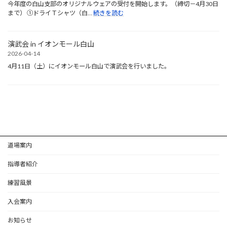
今年度の白山支部のオリジナルウェアの受付を開始します。（締切－4月30日
結
:
まで） ①ドライＴシャツ（白…
続きを読む
果
白
報
山
告
支
演武会 in イオンモール白山
部
2026-04-14
オ
4月11日（土）にイオンモール白山で演武会を行いました。
リ
ジ
ナ
ル
ウ
ェ
ア
注
文
道場案内
開
始
指導者紹介
練習風景
入会案内
お知らせ