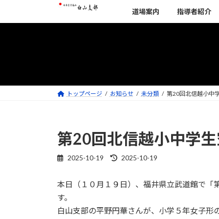
コ
ナ
道場案内
指導者紹介
ン
ビ
テ
ゲ
ン
ー
ツ
シ
へ
ョ
ス
ン
キ
に
トップページ
お知らせ
未分類
第20回北信越小中
ッ
移
プ
動
第20回北信越小中学
2025-10-19
2025-10-19
最
終
更
本日（１０月１９日）、福井県立武道館で「第
新
す。
日
時
白山支部の平野円華さんが、小学５年女子形
: