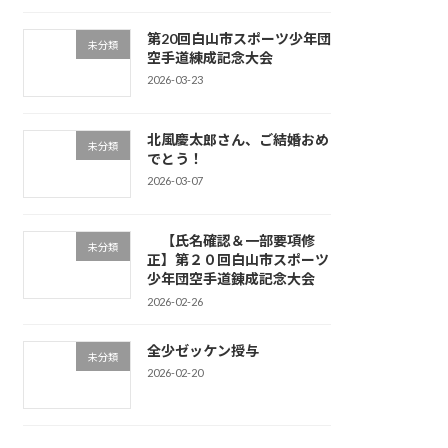
第20回白山市スポーツ少年団
未分類
空手道練成記念大会
2026-03-23
北風慶太郎さん、ご結婚おめ
未分類
でとう！
2026-03-07
【氏名確認＆一部要項修
未分類
正】第２０回白山市スポーツ
少年団空手道錬成記念大会
2026-02-26
全少ゼッケン授与
未分類
2026-02-20